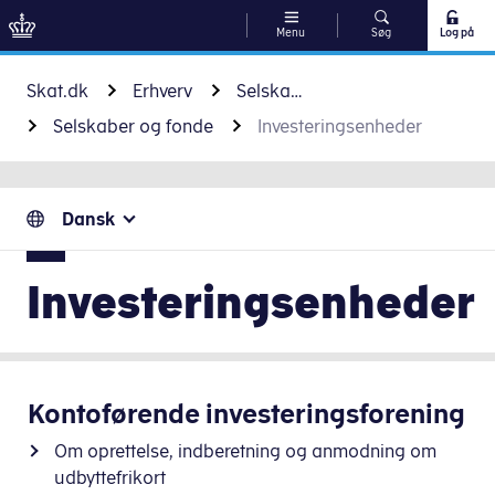
Menu
Søg
Log på
Gå til indhold
Skat.dk
Erhverv
Selskaber, fonde og foreninger
Selskaber og fonde
Investeringsenheder
Dansk
Investeringsenheder
Kontoførende investeringsforening
Om oprettelse, indberetning og anmodning om
udbyttefrikort