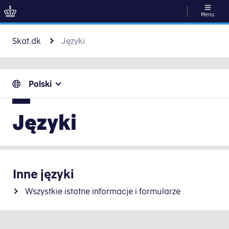
Menu
Gå til indhold
Skat.dk
Języki
Polski
Języki
Inne języki
Wszystkie istotne informacje i formularze