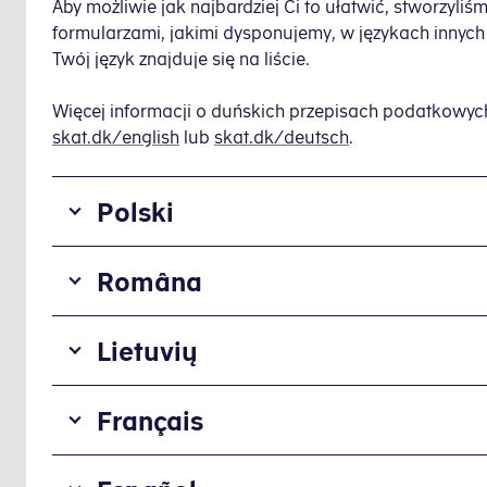
Aby możliwie jak najbardziej Ci to ułatwić, stworzyli
formularzami, jakimi dysponujemy, w językach innych n
Twój język znajduje się na liście.
Więcej informacji o duńskich przepisach podatkowych
skat.dk/english
lub
skat.dk/deutsch
.
Polski
Poradniki
Româna
Wskazówki dotyczace pracy w Danii
Złóż podanie o kartę podaktową
Ghiduri
Lietuvių
Ghid practic, dacă lucrați în Danemarca
Blankiety
Obținerea unui card fiscal ca angajat str
Nurodymai
04.063 Złóż podanie o wystawienie kart
Français
Patarimai dirbantiems Danijoje
04.069 Dodatkowe informacje do zezn
Gaukite mokesčių kortelę
12.025 Deklaracja celna dla samochodó
Formulaires
Formulare