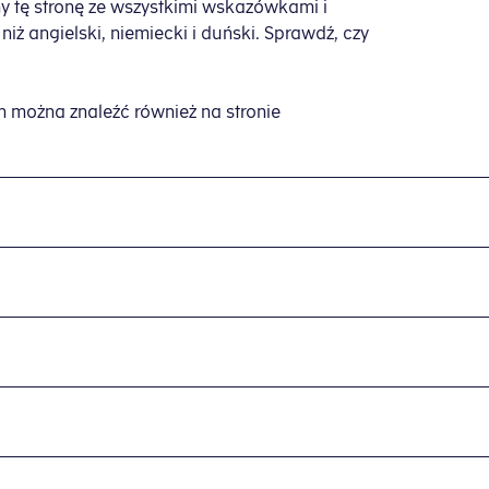
śmy tę stronę ze wszystkimi wskazówkami i
iż angielski, niemiecki i duński. Sprawdź, czy
 można znaleźć również na stronie
ăin
y podatkowej i numeru identyfikacji podatkowej
ania podatkowego
w ciezarowych etc.