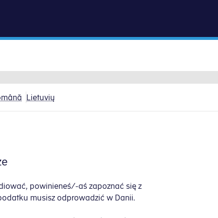
Gå til indhold
omână
Lietuvių
ze
udiować, powinieneś/-aś zapoznać się z
 podatku musisz odprowadzić w Danii.