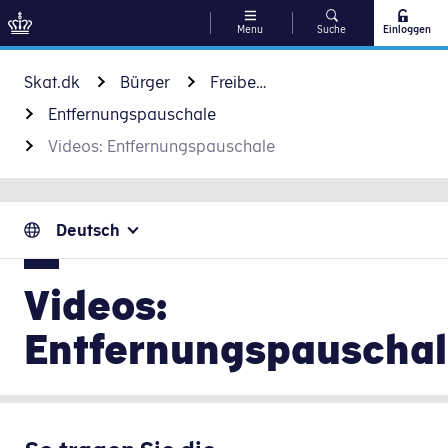
Menu
Suche
Einloggen
Zu Inhalt gehen
Skat.dk
Bürger
Freibeträge und Pauschalen
Entfernungspauschale
Videos: Entfernungspauschale
Deutsch
Videos:
Entfernungspauscha