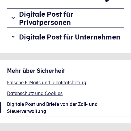
Digitale Post für
Privatpersonen
Die
Digitale Post für Unternehmen
meisten
Briefe
Alle
senden
Unternehmen
wir
mit
als
Mehr über
Sicherheit
CVR-
digitale
Nummer
Post
Falsche E-Mails und Identitätsbetrug
(Nummer
-
im
Datenschutz und Cookies
genauso
dänischen
wie
Digitale Post und Briefe von der Zoll- und
Unternehmensregister)
die
Steuerverwaltung
haben
meisten
Zugang
anderen
zur
staatlichen