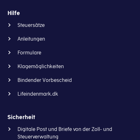
(årsopgørelse)
Unternehmen
und
Hilfe
senden
Steuerbudgets
wir
(forskudsopgørelse)
Steuersätze
als
aller
digitale
Anleitungen
Privatpersonen
Post.
in
Sie
Formulare
Dänemark
können
befinden
in
Klagemöglichkeiten
sich
den
im
Bindender Vorbescheid
Einstellungen
TastSelv-
wählen,
System.
Lifeindenmark.dk
dass
eine
Mitteilungen
Nachricht
zu
Sicherheit
an
Ihrem
die
Digitale Post und Briefe von der Zoll- und
Steuerbescheid
normale
Steuerverwaltung
erhalten