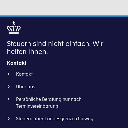
digitalen
Behörden
Post
in
auf
Dänemark.
virk.dk,
Einzelne
wo
Briefe
sie
können
Steuern sind nicht einfach. Wir
Post
Sie
helfen Ihnen.
von
aber
der
immer
Kontakt
öffentlichen
noch
Hand
im
Kontakt
erhalten
Selbsteingabesystem
können.
Über uns
TastSelv
finden.
Die
Persönliche Beratung nur nach
meisten
Terminvereinbarung
Ihren Steuerbescheid und Ihr Steuerbu
Briefe
Die
Steuern über Landesgrenzen hinweg
an
Steuerbescheide
Ihr