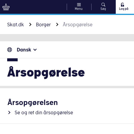
Menu
Søg
Log på
Gå til indhold
Skat.dk
Borger
Årsopgørelse
Dansk
Årsopgørelse
Årsopgørelsen
Se og ret din årsopgørelse