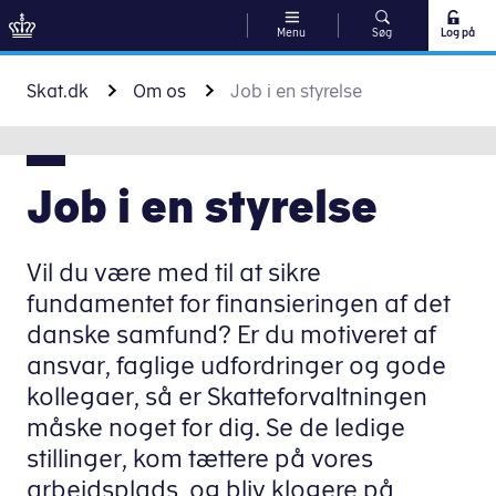
Menu
Søg
Log på
Gå til indhold
Skat.dk
Om os
Job i en styrelse
Job i en styrelse
Vil du være med til at sikre
fundamentet for finansieringen af det
danske samfund? Er du motiveret af
ansvar, faglige udfordringer og gode
kollegaer, så er Skatteforvaltningen
måske noget for dig. Se de ledige
stillinger, kom tættere på vores
arbejdsplads, og bliv klogere på