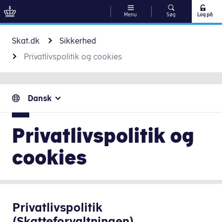
Menu
Søg
Log på
Gå til indhold
Skat.dk
Sikkerhed
Privatlivspolitik og cookies
Dansk
Privatlivspolitik og
cookies
Privatlivspolitik
(Skatteforvaltningen)