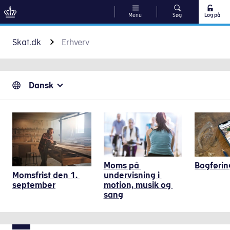
Menu
Søg
Log på
Gå til indhold
Skat.dk
Erhverv
Dansk
Genveje
Moms på 
Bogføri
Momsfrist den 1. 
undervisning i 
september
motion, musik og 
sang