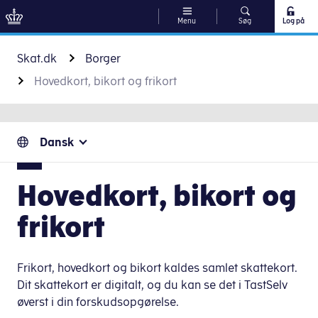
Menu
Søg
Log på
Gå til indhold
Skat.dk
Borger
Hovedkort, bikort og frikort
Dansk
Hovedkort, bikort og
frikort
Frikort, hovedkort og bikort kaldes samlet skattekort.
Dit skattekort er digitalt, og du kan se det i TastSelv
øverst i din forskudsopgørelse.