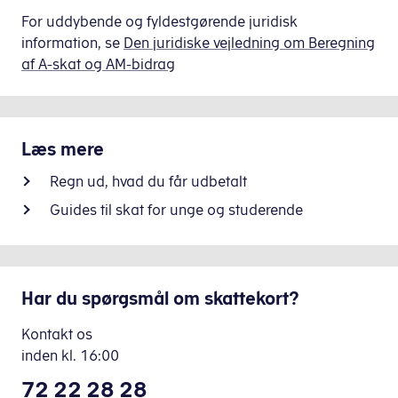
fortælle
indkomst
kan
For uddybende og fyldestgørende juridisk
dine
på
ske,
information, se
Den juridiske vejledning om Beregning
udbetalere,
et
at
af A-skat og AM-bidrag
om
år
din
de
er
udbetaler
skal
under
(fx
bruge
det
Læs mere
din
dit
beløb,
arbejdsgiver,
hovedkort
Regn ud, hvad du får udbetalt
du
SU
eller
må
Guides til skat for unge og studerende
eller
bikort.
tjene
dit
uden
pensionsselskab)
Hovedkort
at
bruger
Dit
betale
Har du spørgsmål om skattekort?
et
hovedkort
skat.
forkert
bruges
Det
Kontakt os
skattekort.
der,
er
inden
kl.
16:00
Du
hvor
typisk,
skal
72 22 28 28
du
når