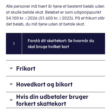
Alle personer må hvert år tjene et bestemt beløb uden
at skulle betale skat. Beløbet er som udgangspunkt
54.100 kr. i 2026 (51.600 kr. i 2025). På et frikort står
det beløb, du må tjene uden at betale skat.
Forstå dit skattekort: Se hvornår du
skal bruge hvilket kort
Frikort
Dit
Hovedkort og bikort
frikort
bruges,
Du
Hvis din udbetaler bruger
hvis
skal
forkert skattekort
din
selv
forventede
Det