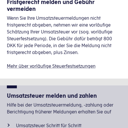
Fristgerecht melden und Gebühr
alle
der
anderen
mit
vermeiden
Abschlusszeitraum
Meldung und Zahlung s
3
folgenden
EU-
ja
Regelungen
Aussagen
Mitgliedstaat
Wenn Sie Ihre Umsatzsteuermeldungen nicht
beantworten
innerhalb
mit
tätigen
fristgerecht abgeben, nehmen wir eine vorläufige
können:
von
ja
1. Halbjahr 2025
2. September 2025
(sog.
Schätzung Ihrer Umsatzsteuer vor (sog. vorläufige
Mehrwertsteuer
beantworten
steuerfreie
Steuerfestsetzung). Die Gebühr dafür beträgt 800
Ihr Unternehmen ist neu gegründet
One-
können:
innergemeinschaftliche
DKK für jede Periode, in der Sie die Meldung nicht
Sie selber den vierteljährlichen Umsatzsteuera
Stop-
2. Halbjahr 2025
2. März 2026
Lieferungen),
fristgerecht abgeben, plus Zinsen.
Wir feststellen, dass der umsatzsteuerpflichte
Shop
Wir haben festgestellt, dass der umsatzsteuerpf
müssen
ist
Sie haben selber den monatlichen Umsatzsteue
Sie
Mehr über vorläufige Steuerfestsetzungen
der
Fristen für den vierteljährliche Umsatzsteuerabschl
1. Halbjahr 2026
1. September 2026
dies
letzte
monatlich
Fristen für den monatlichen Umsatzsteuerabschlus
Tag
im
Abschlusszeitraum
Meldung und Zahlung s
des
2. Halbjahr 2026
1. März 2027
Selbsteingabesystem
Umsatzsteuer melden und zahlen
Monats
TastSelv
Abschlusszeitraum
Meldung und Zahlung s
nach
Hilfe bei der Umsatzsteuermeldung, -zahlung oder
Erhverv
2. Quartal 2025
1. September 2025
Ablauf
Berichtigung früherer Meldungen erhalten Sie auf
unter
Moms
melden.
eines
Hier
November 2025
29. Dezember 2025
Abrechnungszeitraums,
Umsatzsteuer Schritt für Schritt
können