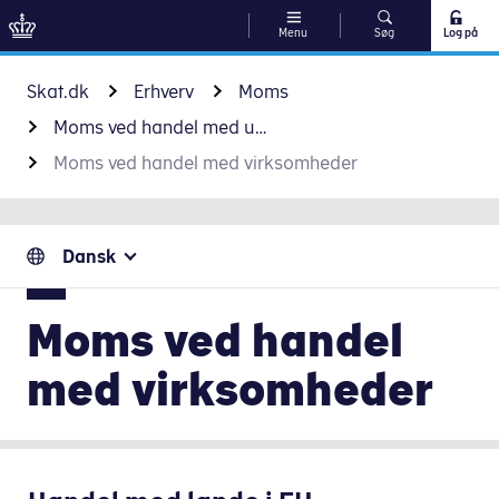
Menu
Søg
Log på
Gå til indhold
Skat.dk
Erhverv
Moms
Moms ved handel med udlandet
Moms ved handel med virksomheder
Dansk
Moms ved handel
med virksomheder