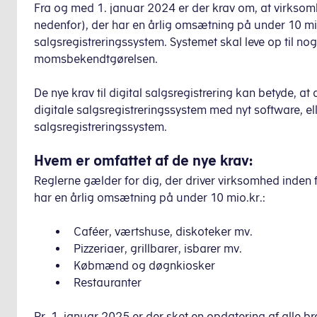
Fra og med 1. januar 2024 er der krav om, at virksom
nedenfor), der har en årlig omsætning på under 10 mio. 
salgsregistreringssystem. Systemet skal leve op til nog
momsbekendtgørelsen.
De nye krav til digital salgsregistrering kan betyde, a
digitale salgsregistreringssystem med nyt software, elle
salgsregistreringssystem.
Hvem er omfattet af de nye krav:
Reglerne gælder for dig, der driver virksomhed inden 
har en årlig omsætning på under 10 mio.kr.:
Caféer, værtshuse, diskoteker mv.
Pizzeriaer, grillbarer, isbarer mv.
Købmænd og døgnkiosker
Restauranter
Pr. 1. januar 2025 er der sket en opdatering af alle 