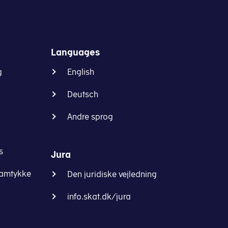
Languages
g
English
Deutsch
Andre sprog
s
Jura
samtykke
Den juridiske vejledning
info.skat.dk/jura