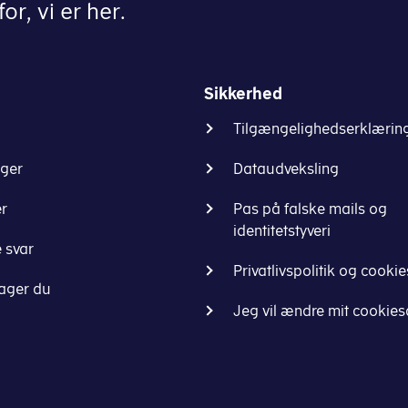
or, vi er her.
Sikkerhed
Tilgængelighedserklærin
nger
Dataudveksling
er
Pas på falske mails og
identitetstyveri
 svar
Privatlivspolitik og cookie
ager du
Jeg vil ændre mit cookie