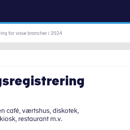
Gå til indhold
ering for visse brancher i 2024
lgsregistrering
en café, værtshus, diskotek,
kiosk, restaurant m.v.