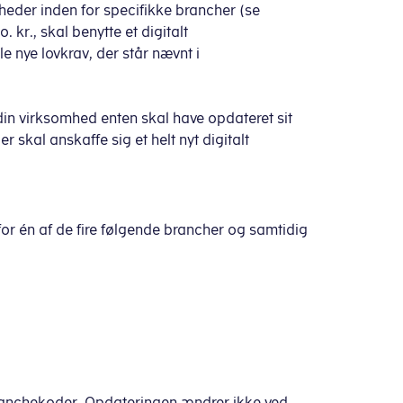
heder inden for specifikke brancher (se
kr., skal benytte et digitalt
le nye lovkrav, der står nævnt i
t din virksomhed enten skal have opdateret sit
r skal anskaffe sig et helt nyt digitalt
for én af de fire følgende brancher og samtidig
branchekoder. Opdateringen ændrer ikke ved,