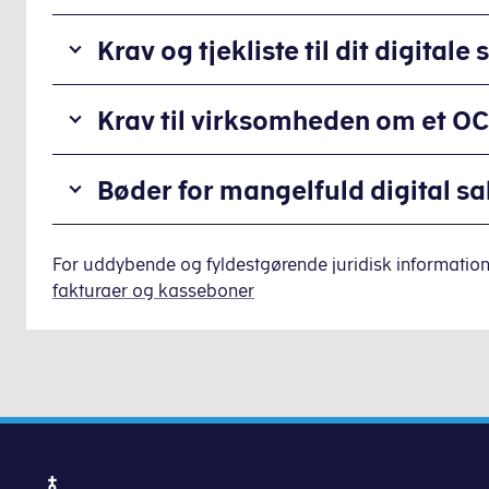
De
Krav og tjekliste til dit digital
nye
lovpligtige
Vi
krav
Krav til virksomheden om et OC
har
til
konstateret,
digitale
Som
at
Bøder for mangelfuld digital sa
salgsregistreringssystemer
erhvervsdrivende
nogle
har
er
leverandører
til
Det
det
skriver
formål
er
For uddybende og fyldestgørende juridisk information
et
på
at
dit
fakturaer og kasseboner
krav,
deres
sikre
ansvar
at
hjemmeside,
et
som
du
at
tilstrækkeligt
erhvervsdrivende
anskaffer
deres
dokumenteret
at
dig
salgsregistreringssystemer
datagrundlag
anskaffe
et
er
for
dig
OCES-
godkendt
virksomhedernes
et
certifikat