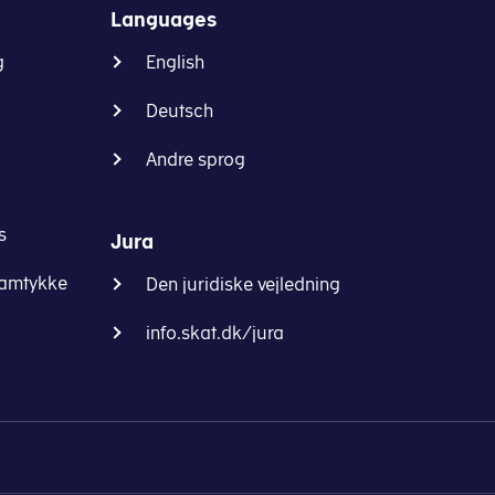
Languages
g
English
Deutsch
Andre sprog
s
Jura
samtykke
Den juridiske vejledning
info.skat.dk/jura