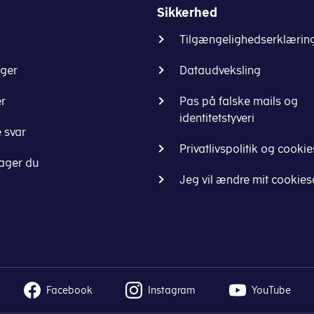
Sikkerhed
Tilgængelighedserklærin
nger
Dataudveksling
er
Pas på falske mails og
identitetstyveri
 svar
Privatlivspolitik og cookie
ager du
Jeg vil ændre mit cookie
Facebook
Instagram
YouTube