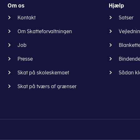
Om os
Hjælp
Kontakt
Satser
Om Skatteforvaltningen
Vejledni
Job
Blankett
Presse
Bindende
Skat på skoleskemaet
Sådan kl
Skat på tværs af grænser