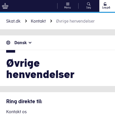
Menu
Søg
Log på
Gå til indhold
Skat.dk
Kontakt
Øvrige henvendelser
Dansk
Øvrige
henvendelser
Ring direkte til:
Kontakt os