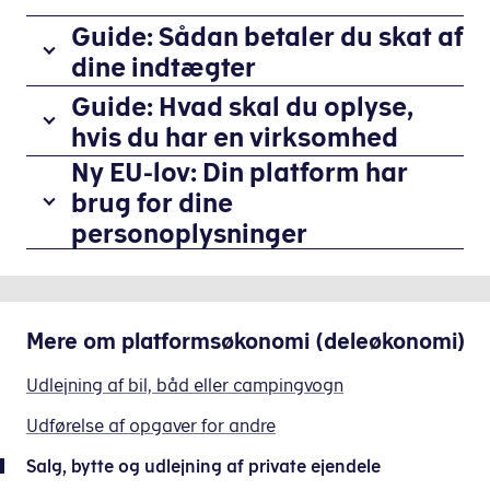
Guide: Sådan betaler du skat af
dine indtægter
Guide: Hvad skal du oplyse,
Oplys dine indtægter på årsopgørelse
hvis du har en virksomhed
Når
Ny EU-lov: Din platform har
du
brug for dine
sælger,
Hvis du har en virksomhed
personoplysninger
bytter
Hvis
eller/og
du
Ny EU-lov forpligter digitale platforme 
udlejer
sælger,
private
Hvis
bytter
Mere om
platformsøkonomi (deleøkonomi)
ejendele
du
eller/og
som
sælger
Udlejning af bil, båd eller campingvogn
udlejer
privatperson
varer
private
(og
Udførelse af opgaver for andre
via
ejendele
ikke
en
som
Salg, bytte og udlejning af private ejendele
som
digital