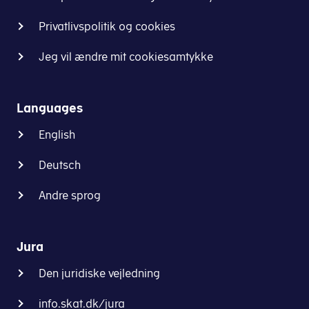
udenlandsk
herunder.
Privatlivspolitik og cookies
skattemyndighed.
Læs
Jeg vil ændre mit cookiesamtykke
Oplysningerne
om
skal
Årsopgørelsen
gøre
|
Languages
det
skat.dk
muligt
English
for
Læs
de
om
Deutsch
europæiske
Forskudsopgørelsen
Andre sprog
skattemyndigheder
|
at
skat.dk
.
identificere
Jura
platformenes
brugere
Den juridiske vejledning
og
at
info.skat.dk/jura