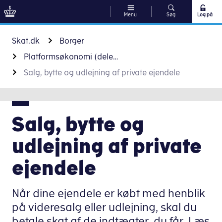
Menu
Søg
Log på
Gå til indhold
Skat.dk
Borger
Platformsøkonomi (deleøkonomi)
Salg, bytte og udlejning af private ejendele
Salg, bytte og
udlejning af private
ejendele
Når dine ejendele er købt med henblik
på videresalg eller udlejning, skal du
betale skat af de indtægter, du får. Læs