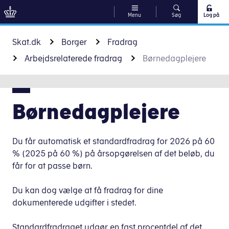
Menu
Søg
Log på
Gå til indhold
Skat.dk
Borger
Fradrag
Arbejdsrelaterede fradrag
Børnedagplejere
Børnedagplejere
Du får automatisk et standardfradrag for 2026 på 60
% (2025 på 60 %) på årsopgørelsen af det beløb, du
får for at passe børn.
Du kan dog vælge at få fradrag for dine
dokumenterede udgifter i stedet.
Standardfradraget udgør en fast procentdel af det