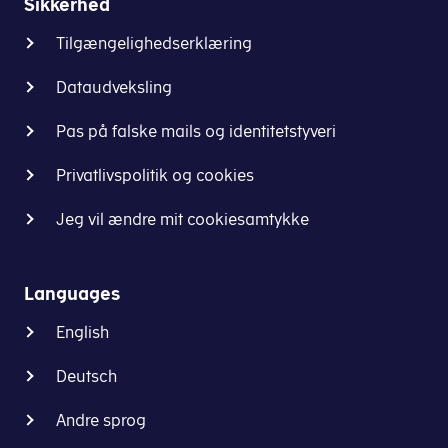
cvr-
Sikkerhed
felt
nummer/registrere
210:
Tilgængelighedserklæring
dig
288.000
som
Dataudveksling
kr.
arbejdsgiver.
Minus
Hvis
Pas på falske mails og identitetstyveri
am-
du
bidrag
ikke
Privatlivspolitik og cookies
8%:
allerede
23.040
har
Jeg vil ændre mit cookiesamtykke
kr.
et
Resultat:
cvr-
264.960
nummer,
Languages
kr.
skal
English
du
2025
oprette
Deutsch
standardfradrag
et.
(264.960
Andre sprog
x
Få