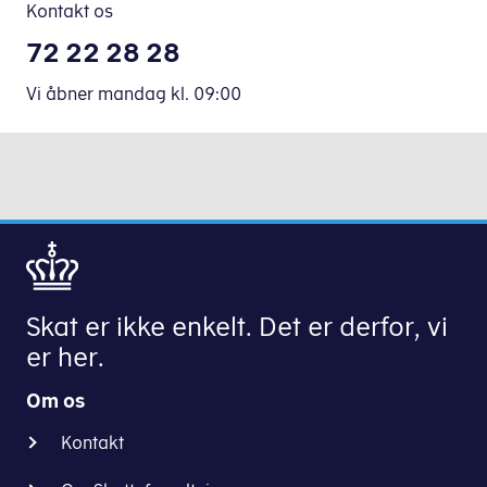
Kontakt os
under
2.000
72 22 28 28
kr.,
er
Vi åbner mandag
kl.
09:00
bundfradraget
i
stedet
udgiften
til
billigste
offentlige
transport.
Skat er ikke enkelt. Det er derfor, vi
Du
er her.
får
også
Om os
fradrag
for
Kontakt
de
første