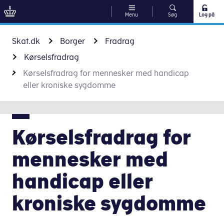
Menu
Søg
Log på
Gå til indhold
Skat.dk
Borger
Fradrag
Kørselsfradrag
Kørselsfradrag for mennesker med handicap
eller kroniske sygdomme
Kørselsfradrag for
mennesker med
handicap eller
kroniske sygdomme