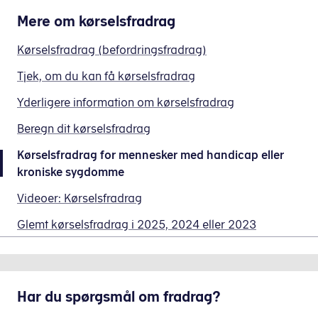
kr.,
Mere om
kørselsfradrag
når
fradraget
Kørselsfradrag (befordringsfradrag)
beregnes
med
Tjek, om du kan få kørselsfradrag
Skatterådets
Yderligere information om kørselsfradrag
takster.
Hvis
Beregn dit kørselsfradrag
der
Kørselsfradrag for mennesker med handicap eller
findes
kroniske sygdomme
offentlig
transport,
Videoer: Kørselsfradrag
og
Glemt kørselsfradrag i 2025, 2024 eller 2023
udgiften
til
billigste
offentlige
transport
Har du spørgsmål om fradrag?
er