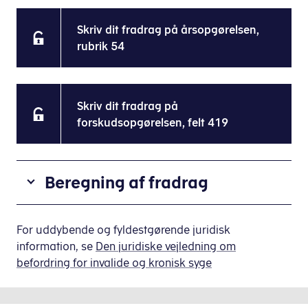
Skriv dit fradrag på årsopgørelsen,
rubrik 54
Skriv dit fradrag på
forskudsopgørelsen, felt 419
Beregning af fradrag
Der
er
For uddybende og fyldestgørende juridisk
et
information, se
Den juridiske vejledning om
bundfradrag
befordring for invalide og kronisk syge
på
2.000