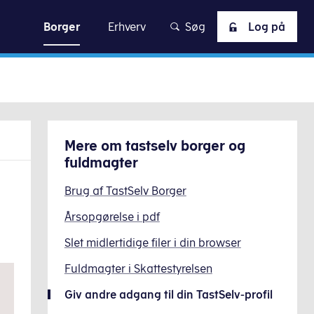
skat
Borger
Erhverv
Søg
Log på
Mere om
tastselv borger og
fuldmagter
Brug af TastSelv Borger
Årsopgørelse i pdf
Slet midlertidige filer i din browser
Fuldmagter i Skattestyrelsen
Giv andre adgang til din TastSelv-profil