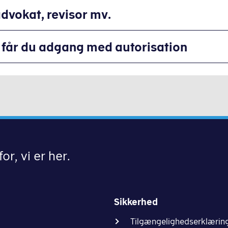
dvokat, revisor mv.
 repræsentant?
e
får du adgang med autorisation
på den person, der skal have adgang
il
te adgang
or, vi er her.
Sikkerhed
Tilgængelighedserklærin