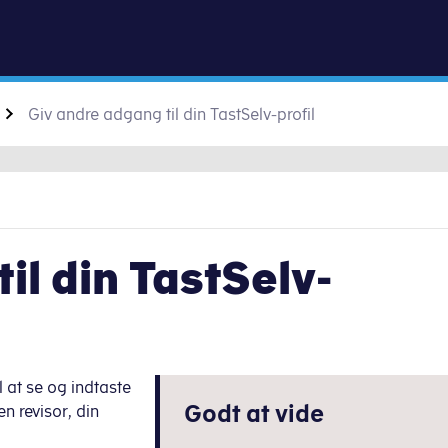
Gå til indhold
Giv andre adgang til din TastSelv-profil
il din TastSelv-
 at se og indtaste
Godt at vide
n revisor, din