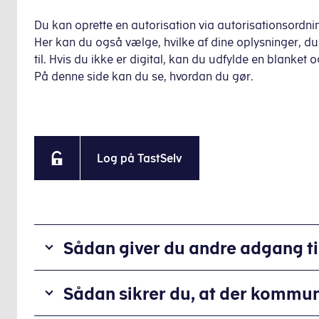
Du kan oprette en autorisation via autorisationsordnin
Her kan du også vælge, hvilke af dine oplysninger, du
til. Hvis du ikke er digital, kan du udfylde en blanket o
På denne side kan du se, hvordan du gør.
Log på TastSelv
Sådan giver du andre adgang til
Sådan sikrer du, at der kommun
Hvis du har MitID