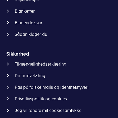
forbindelse
blanket
Blanketter
04.055
.
Bindende svar
Læs
om
Sådan klager du
reglerne
i
Den
Sikkerhed
juridiske
Tilgængelighedserklæring
vejledning
om
Dataudveksling
Andre
pensions-,
Pas på falske mails og identitetstyveri
forsikrings-
og
Privatlivspolitik og cookies
opsparingsordninger,
der
Jeg vil ændre mit cookiesamtykke
ikke