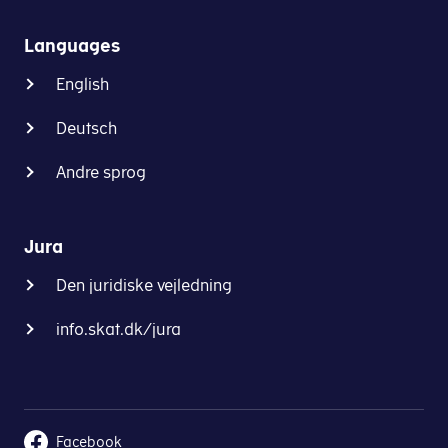
er
omfattet
Languages
af
English
PBL
afsnit
Deutsch
I
(afsnit
Andre sprog
C.A.10.4.2.3)
Udfyld og send os en blanket, når du få
Jura
Når
du
Den juridiske vejledning
opretter
info.skat.dk/jura
en
livsforsikring/pensionsordning
i
udlandet,
skal
Facebook