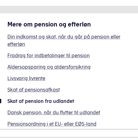
forsikringsselskab,
du
svarer
ansættelse
pensionskasse
også
til
som
eller bank.
betale
dansk
tjenestemand
Mere om
pension og efterløn
skat
folkepension
eller
Her
af
eller
tilsvarende.
Din indkomst og skat, når du går på pension eller
afhænger
det
ATP
Skatten
efterløn
beskatningen
årlige
Livslang
skal
fx
afkast
Pension.
Fradrag for indbetalinger til pension
oftest
af,
af
Dvs.
betales
Aldersopsparing og aldersforsikring
om
private
pensionsordninger,
til
der
pensions-
som
Livsvarig livrente
det
løbende
eller
er
land,
har
Skat af pensionsafkast
forsikringsordninger,
en
hvor
været
du
del
Skat af pension fra udlandet
indkomsten
fradrag
har
af
stammer
for
Dansk pension, når du flytter til udlandet
tegnet
den
fra,
pensionsbidraget
i
sociale
men
Pensionsordning i et EU- eller EØS-land
i
et
sikring
der
lønnen.
udenlandsk
i