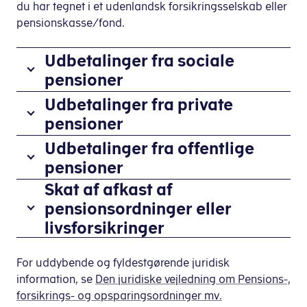
du har tegnet i et udenlandsk forsikringsselskab eller
pensionskasse/fond.
Udbetalinger fra sociale
pensioner
En
Udbetalinger fra private
social
pensioner
pension
Private
Udbetalinger fra offentlige
kan
pensionsordninger
pensioner
være
er
en
Skat af afkast af
Offentlige
fx
lovbaseret
pensioner
pensionsordninger eller
en
obligatorisk
er
livsforsikringer
arbejdsmarkedspension
eller
indskud
eller
I
frivillig
til
privat
nogle
For uddybende og fyldestgørende juridisk
ordning,
pensionsordninger
pension
tilfælde
information, se
Den juridiske vejledning om Pensions-,
som
fra
via
skal
forsikrings- og opsparingsordninger mv.
fx
en