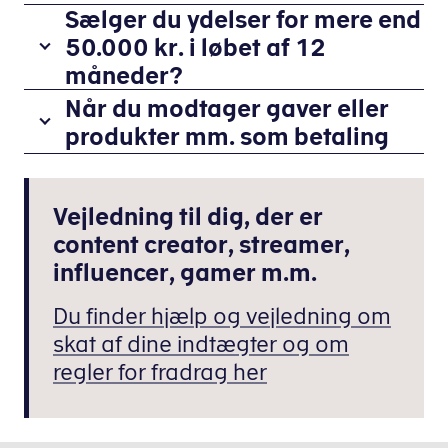
Sælger du ydelser for mere end
Driver du
en
50.000 kr. i løbet af 12
start-
måneder?
up,
Har
Når du modtager gaver eller
eller
du
produkter mm. som betaling
har
indtægter
du
Du
for
din
skal
med
egen
Vejledning til dig, der er
betale
end
virksomhed
skat
content creator, streamer,
50.000
ved
af
influencer, gamer m.m.
kr.
siden
alle
i
af
dine
Du finder hjælp og vejledning om
en
dit
indtægter
skat af dine indtægter og om
periode
almindelige
-
på
regler for fradrag her
job?
uanset
12
om
måneder,
Hvordan
du
skal