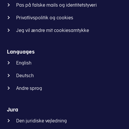
værdien
Pas på falske mails og identitetstyveri
Start-up med skat
af
Egen virksomhed
gaven/produktet.
Privatlivspolitik og cookies
Selskaber
Tryk
på
Jeg vil ændre mit cookiesamtykke
Start.
Guide: Sådan skal du betale skat, n
Languages
English
Du
har
Deutsch
fra
en
Andre sprog
virksomhed
fået
et
Jura
pengebeløb
eller
Den juridiske vejledning
noget