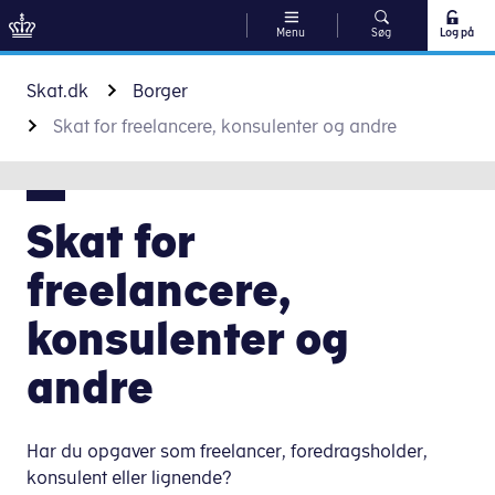
Menu
Søg
Log på
Gå til indhold
Skat.dk
Borger
Skat for freelancere, konsulenter og andre
Skat for
freelancere,
konsulenter og
andre
Har du opgaver som freelancer, foredragsholder,
konsulent eller lignende?