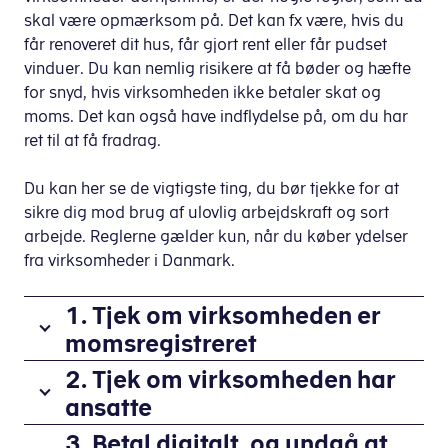
skal være opmærksom på. Det kan fx være, hvis du
får renoveret dit hus, får gjort rent eller får pudset
vinduer. Du kan nemlig risikere at få bøder og hæfte
for snyd, hvis virksomheden ikke betaler skat og
moms. Det kan også have indflydelse på, om du har
ret til at få fradrag.
Du kan her se de vigtigste ting, du bør tjekke for at
sikre dig mod brug af ulovlig arbejdskraft og sort
arbejde. Reglerne gælder kun, når du køber ydelser
fra virksomheder i Danmark.
1. Tjek om virksomheden er
momsregistreret
Virksomheden
2. Tjek om virksomheden har
skal
ansatte
være
Det
3. Betal digitalt, og undgå at
registreret