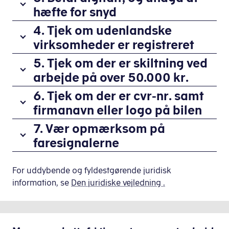
kan
hæfte for snyd
for
være
moms,
Regninger
4. Tjek om udenlandske
en
hvis
på
virksomheder er registreret
god
virksomhedens
8.000
idé
omsætning
Hvis
5. Tjek om der er skiltning ved
kr.
at
er
det
arbejde på over 50.000 kr.
og
tjekke
over
er
derover
om
Hvis
6. Tjek om der er cvr-nr. samt
50.000
en
inklusive
virksomheden,
du
firmanavn eller logo på bilen
kr.
udenlandsk
moms
du
får
Derfor
virksomhed,
skal
Firmabiler
7. Vær opmærksom på
benytter,
udført
er
der
du
på
faresignalerne
er
håndværksydelser
det
udfører
betale
gule
registreret
for
en
arbejde
Det
digitalt
plader
for
over
god
for
kan
For uddybende og fyldestgørende juridisk
fx
skal
ansatte.
50.000
ide
dig,
være
information, se
Den juridiske vejledning .
med
have
Det
kr.,
at
skal
et
dankort,
synligt
kan
har
tjekke
du
tegn
MobilePay
cvr-
du
virksomheden
om
tjekke,
på
eller
nr.
gøre,
pligt