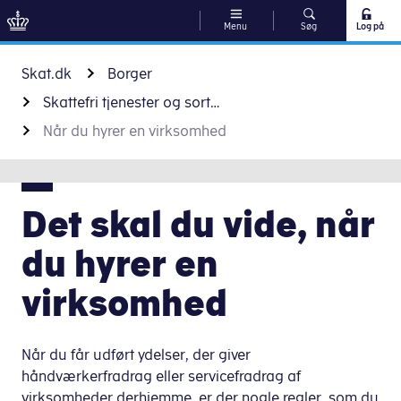
Menu
Søg
Log på
Gå til indhold
Skat.dk
Borger
Skattefri tjenester og sort arbejde
Når du hyrer en virksomhed
Det skal du vide, når
du hyrer en
virksomhed
Når du får udført ydelser, der giver
håndværkerfradrag eller servicefradrag af
virksomheder derhjemme, er der nogle regler, som du