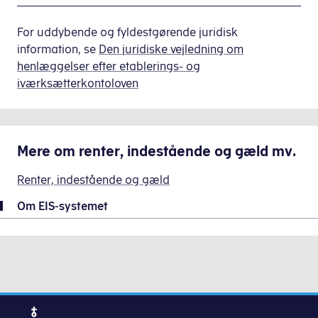
Indberetningsvejledning
til
For uddybende og fyldestgørende juridisk
etableringskontosystemet
information, se
Den juridiske vejledning om
(EIS)
henlæggelser efter etablerings- og
-
iværksætterkontoloven
Gældende
fra
den
Mere om
renter, indestående og gæld mv.
1.
oktober
Renter, indestående og gæld
2025
Om EIS-systemet
Indberetninger for tidligere år
Indberetningsvejledning
til
etableringskontosystemet
(EIS)