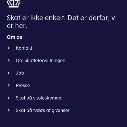
2024/2025
Skat er ikke enkelt. Det er derfor, vi
Indberetningsvejledning
er her.
til
etableringskontosystemet
Om os
(EIS)
2022/2023
Kontakt
Indberetningsvejledning
Om Skatteforvaltningen
til
Job
etableringskontosystemet
(EIS)
Presse
2021/2022
Skat på skoleskemaet
Skat på tværs af grænser