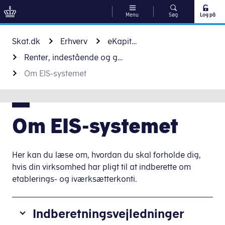
Menu
Søg
Log på
Gå til indhold
Skat.dk
Erhverv
eKapital
Renter, indestående og gæld mv.
Om EIS-systemet
Om EIS-systemet
Her kan du læse om, hvordan du skal forholde dig,
hvis din virksomhed har pligt til at indberette om
etablerings- og iværksætterkonti.
Indberetningsvejledninger