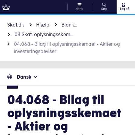
Menu
Søg
Log på
Gå til indhold
Skat.dk
Hjælp
Blanketter
04 Skat: oplysningsskema og forskud - personer
04.068 - Bilag til oplysningsskemaet - Aktier og
investeringsbeviser
Dansk
04.068 - Bilag til
oplysningsskemaet
- Aktier og