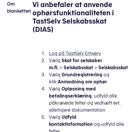
Vi anbefaler at anvende
Om
blanketten
ophørsfunktionaliteten i
TastSelv Selskabsskat
(DIAS)
Log på TastSelv Erhverv
Vælg
Skat for selskaber
m.fl.
>
Selskabsskat
>
Selskabsskat
Vælg
Grundregistrering
og
klik
Anmodning om ophør
Vælg
Opløsning med
betalingserklæring
, udfyld alle
påkrævede felter og vedhæft evt.
yderligere dokumentation
Vælg
Udfyld
kontaktinformation
og udfyld alle
felter