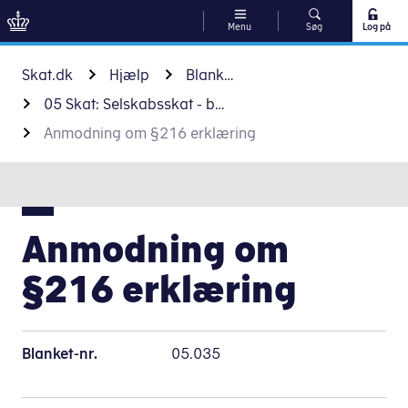
Menu
Søg
Log på
Gå til indhold
Skat.dk
Hjælp
Blanketter
05 Skat: Selskabsskat - blanketter
Anmodning om §216 erklæring
Anmodning om
§216 erklæring
Blanket-nr.
05.035