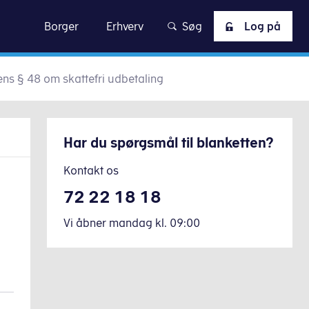
skat
Borger
Erhverv
Søg
Log på
ens § 48 om skattefri udbetaling
Har du spørgsmål til blanketten?
Kontakt os
72 22 18 18
Vi åbner mandag
kl.
09:00