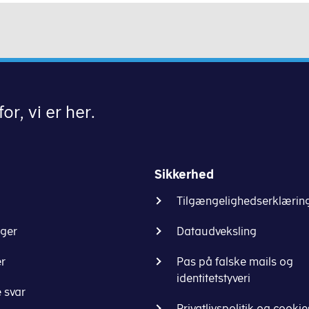
or, vi er her.
Sikkerhed
Tilgængelighedserklærin
nger
Dataudveksling
er
Pas på falske mails og
identitetstyveri
 svar
Privatlivspolitik og cookie