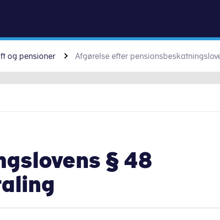
Gå til indhold
ift og pensioner
Afgørelse efter pensionsbeskatningslov
ngslovens § 48
taling