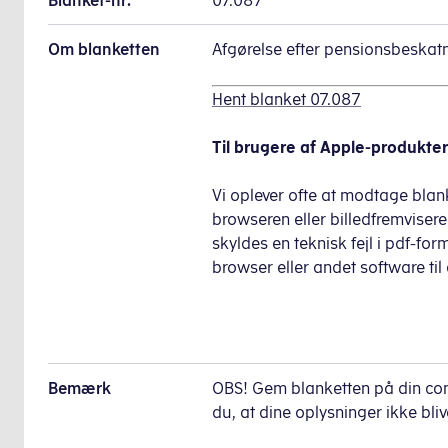
Blanket-nr.
07.087
Om blanketten
Afgørelse efter pensionsbeskatn
Hent blanket 07.087
Til brugere af Apple-produkter
Vi oplever ofte at modtage blank
browseren eller billedfremvisere
skyldes en teknisk fejl i pdf-fo
browser eller andet software til
Bemærk
OBS! Gem blanketten på din comp
du, at dine oplysninger ikke bli