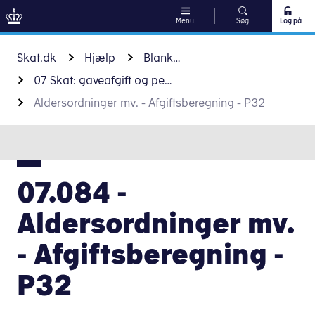
Menu
Søg
Log på
Gå til indhold
Skat.dk
Hjælp
Blanketter
07 Skat: gaveafgift og pensioner
Aldersordninger mv. - Afgiftsberegning - P32
07.084 -
Aldersordninger mv.
- Afgiftsberegning -
P32