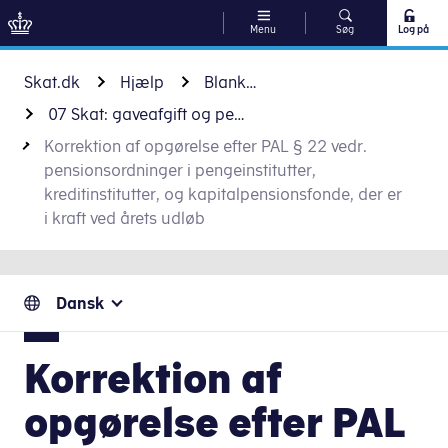
Menu
Søg
Log på
Gå til indhold
Skat.dk
Hjælp
Blanketter
07 Skat: gaveafgift og pensioner
Korrektion af opgørelse efter PAL § 22 vedr.
pensionsordninger i pengeinstitutter,
kreditinstitutter, og kapitalpensionsfonde, der er
i kraft ved årets udløb
Dansk
Korrektion af
opgørelse efter PAL