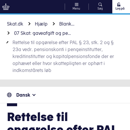
Menu
Søg
Log på
Gå til indhold
Skat.dk
Hjælp
Blanketter
07 Skat: gaveafgift og pensioner
Rettelse til opgørelse efter PAL § 23, stk. 2 og §
23a vedr. pensionskonti i pengeinstitutter,
kreditinstitutter og kapitalpensionsfonde der er
ophævet eller hvor skattepligten er ophørt i
indkomstårets løb
Dansk
Rettelse til
opgørelse efter PAL