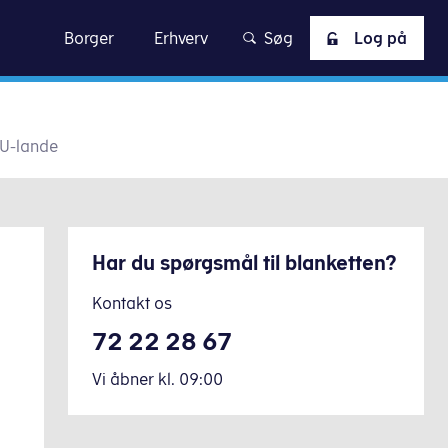
skat
Borger
Erhverv
Søg
Log på
 EU-lande
Har du spørgsmål til blanketten?
Kontakt os
72 22 28 67
Vi åbner
kl.
09:00