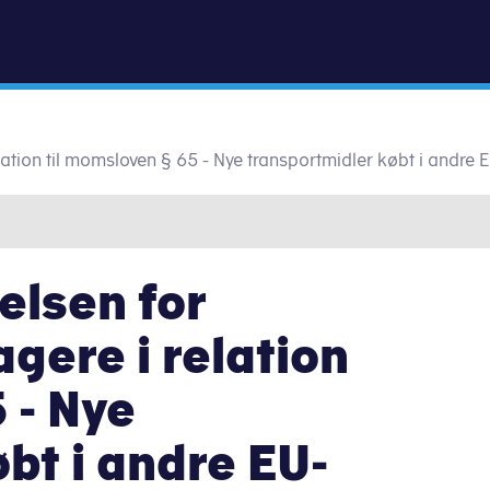
Gå til indhold
relation til momsloven § 65 - Nye transportmidler købt i andre
elsen for
agere i relation
 - Nye
bt i andre EU-