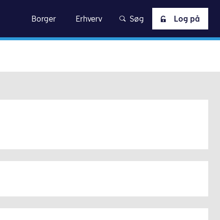
skat
Borger
Erhverv
Søg
Log på