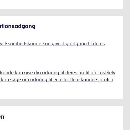
sationsadgang
virksomhedskunde kan give dig adgang til deres
unde kan give dig adgang til deres profil på TastSelv
kan søge om adgang til én eller flere kunders profil i
en