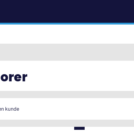
Gå til indhold
sorer
 en kunde