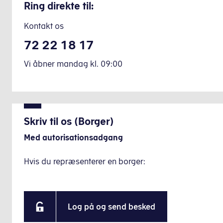
Ring direkte til:
Kontakt os
72 22 18 17
Vi åbner mandag
kl.
09:00
Skriv til os (Borger)
Med autorisationsadgang
Hvis du repræsenterer en borger:
Log på og send besked