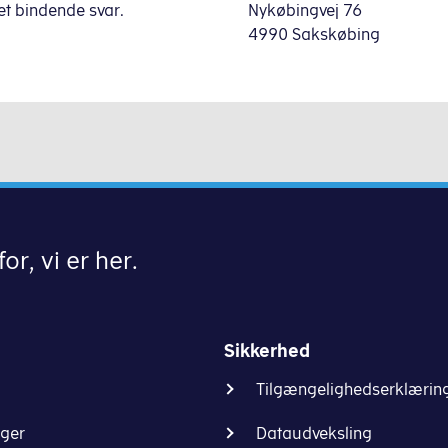
 et bindende svar.
Nykøbingvej 76
4990 Sakskøbing
or, vi er her.
Sikkerhed
Tilgængelighedserklærin
nger
Dataudveksling