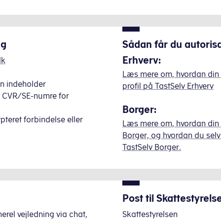
ng
Sådan får du autori
Erhverv:
dk
Læs mere om, hvordan din 
n indeholder
profil på TastSelv Erhverv
r CVR/SE-numre for
Borger:
teret forbindelse eller
Læs mere om, hvordan din k
Borger, og hvordan du selv 
TastSelv Borger.
Post til Skattestyrels
erel vejledning via chat,
Skattestyrelsen