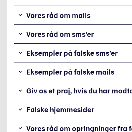
Vores råd om mails
Tjek formålet med mailen
Vores råd om sms’er
Se
på,
Tjek formålet med sms’en
hvad
Eksempler på falske sms’er
Se
formålet
på,
er
Flere
hvad
Eksempler på falske mails
med
borgere
formålet
den
og
er
Flere
mail,
virksomheder
Giv os et praj, hvis du har modt
med
borgere
du
har
den
og
har
modtaget
Har
sms,
virksomheder
modtaget. Når vi
Falske hjemmesider
forskellige
du
du
har
skriver
slags
modtaget
har
modtaget
til
falske
De
en
modtaget.
Vores råd om opringninger fra 
forskellige
dig,
sms’er,
fleste
falsk