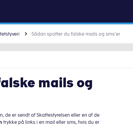
Gå til indhold
tetstyveri
Sådan spotter du falske mails og sms'er
falske mails og
 de er sendt af Skattestyrelsen eller en af de
n
trykke på links i en mail eller sms, hvis du er