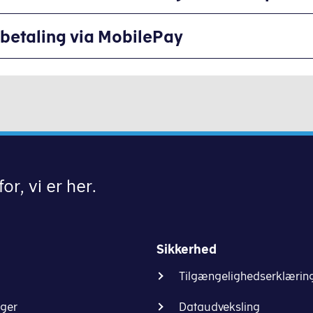
betaling via MobilePay
t være fra Skattestyrelsen
or, vi er her.
Sikkerhed
Tilgængelighedserklærin
ninger.
nger
Dataudveksling