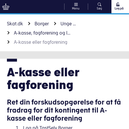
Menu
Søg
Log på
Gå til indhold
Skat.dk
Borger
Unge og skat: Gør-det-selv-guide til din skat
A-kasse, fagforening og ledighed
A-kasse eller fagforening
A-kasse eller
fagforening
Ret din forskudsopgørelse for at få
fradrag for dit kontingent til A-
kasse eller fagforening
Log på
TastSelv Borger