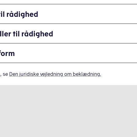
til rådighed
ller til rådighed
iform
, se
Den juridiske vejledning om beklædning.