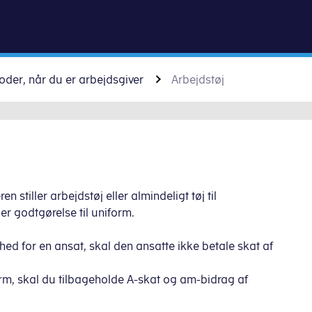
Gå til indhold
der, når du er arbejdsgiver
Arbejdstøj
stiller arbejdstøj eller almindeligt tøj til
er godtgørelse til uniform.
ighed for en ansat, skal den ansatte ikke betale skat af
form, skal du tilbageholde A-skat og am-bidrag af