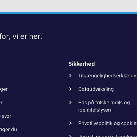
or, vi er her.
Sikkerhed
Tilgængelighedserklærin
nger
Dataudveksling
er
Pas på falske mails og
identitetstyveri
 svar
Privatlivspolitik og cookie
ager du
Jeg vil ændre mit cookie