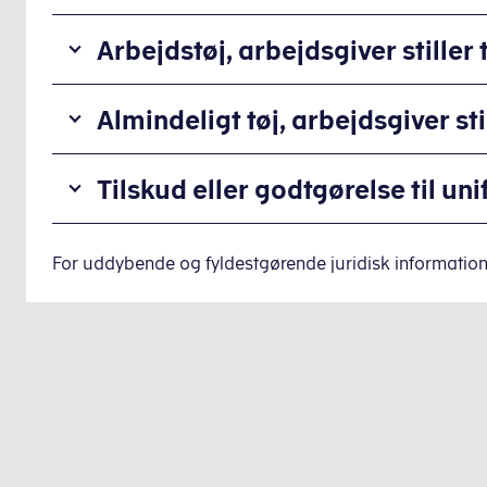
Arbejdstøj, arbejdsgiver stiller 
Stiller
Almindeligt tøj, arbejdsgiver sti
du
fri
De
uniform
Tilskud eller godtgørelse til un
ansatte
eller
skal
arbejdsdragt
Udbetaler
beskattes
til
du
For uddybende og fyldestgørende juridisk information
af
rådighed
godtgørelse
almindeligt
for
eller
tøj,
en
tilskud
som
ansat,
til
du
skal
uniform,
stiller
den
skal
til
ansatte
du
rådighed,
ikke
tilbageholde
medmindre