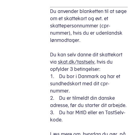
Du anvender blanketten til at søge
om et skattekort og evt. et
skattepersonnummer (cpr-
nummer), hvis du er udenlandsk
lønmodtager.
Du kan selv danne dit skattekort
via
skat.dk/tastselv
, hvis du
opfylder 3 betingelser:
1. Du bor i Danmark og har et
sundhedskort med dit cpr-
nummer.
2. Du er tilmeldt din danske
adresse, før du starter dit arbejde.
3. Du har MitID eller en TastSelv-
kode.
Læs mere om, hvordan du gør, på