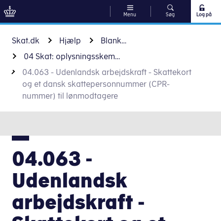
Menu
Søg
Log på
Gå til indhold
Skat.dk
Hjælp
Blanketter
04 Skat: oplysningsskema og forskud - personer
04.063 - Udenlandsk arbejdskraft - Skattekort
og et dansk skattepersonnummer (CPR-
nummer) til lønmodtagere
04.063 -
Udenlandsk
arbejdskraft -