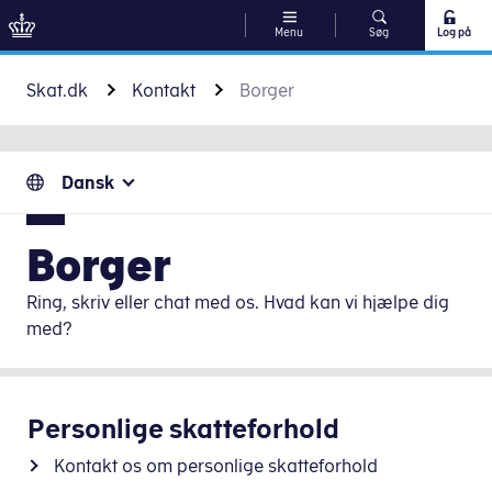
Menu
Søg
Log på
Gå til indhold
Skat.dk
Kontakt
Borger
Dansk
Borger
Ring, skriv eller chat med os. Hvad kan vi hjælpe dig
med?
Personlige skatteforhold
Kontakt os om personlige skatteforhold