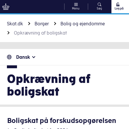
Menu
Søg
Log på
Gå til indhold
Skat.dk
Borger
Bolig og ejendomme
Opkrævning af boligskat
Dansk
Opkrævning af
boligskat
Boligskat på forskudsopgørelsen