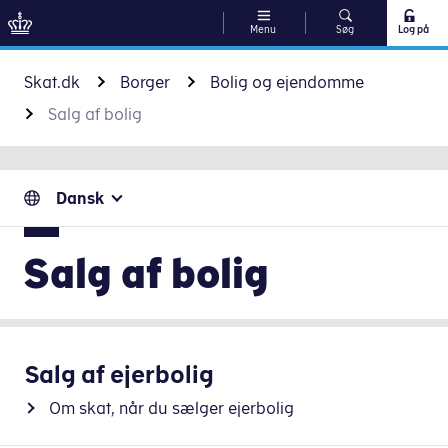
Menu
Søg
Log på
Gå til indhold
Skat.dk
Borger
Bolig og ejendomme
Salg af bolig
Dansk
Salg af bolig
Salg af ejerbolig
Om skat, når du sælger ejerbolig