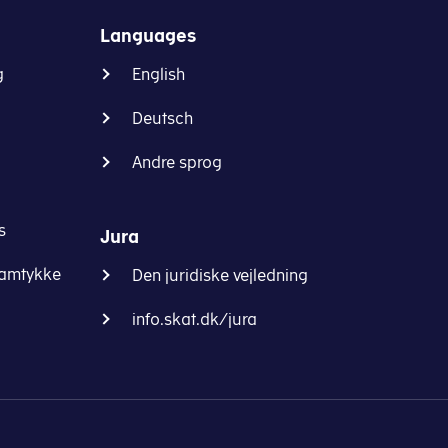
Languages
g
English
Deutsch
 19, jf. dog LL § 9 L, stk. 1, 2.-5. pkt., og stk. 2)
Andre sprog
s
Jura
samtykke
Den juridiske vejledning
info.skat.dk/jura
psparinger (efter PBL § 20, stk. 1, nr. 1-4), når der i det 