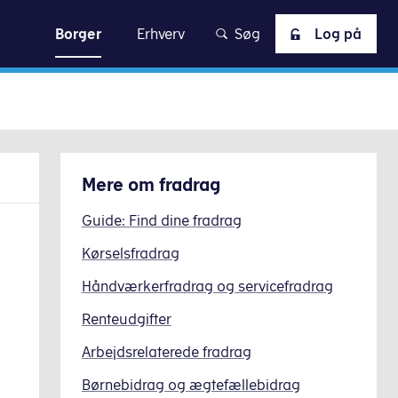
skat
Borger
Erhverv
Søg
Log på
Mere om
fradrag
Guide: Find dine fradrag
Kørselsfradrag
Håndværkerfradrag og servicefradrag
Renteudgifter
Arbejdsrelaterede fradrag
Børnebidrag og ægtefællebidrag