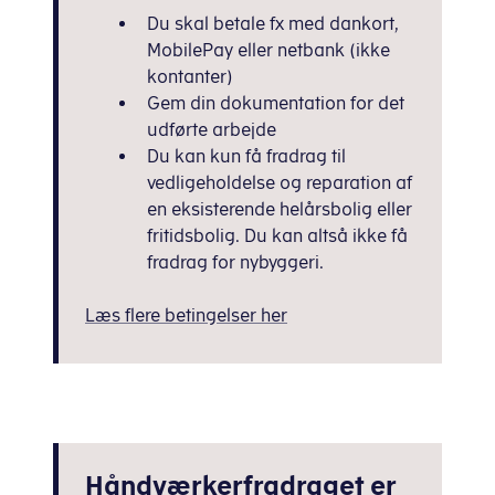
Nye ruder og vinduer, nye terrassedøre og frans
Installation, reparation eller udskiftning af he
Anlæg til vandbåren varme, fx:
Du skal betale fx med dankort,
Visse afløbsinstallationer og dræn: Installat
MobilePay eller netbank (ikke
Udskiftning af yderdøre, terrassedøre m.v., 
Installation, reparation eller udskiftning af radi
Kloakarbejder på egen grund
kontanter)
Gulvvarmeslanger og rørføring
Nye
Udskiftning af kloakrør
Gem din dokumentation for det
Eftersyn af varmeanlæg
døre
Fornyelse og etablering af dræn
udførte arbejde
Udskiftning og etablering af opsamlingstank
Du kan kun få fradrag til
Fjernvarmeunits, fx:
Nedsivningsanlæg
vedligeholdelse og reparation af
Installation, reparation eller udskiftning af fj
Minirensningsanlæg
en eksisterende helårsbolig eller
Rodzoneanlæg
fritidsbolig. Du kan altså ikke få
Varmepumper, fx:
Højvandslukkere
fradrag for nybyggeri.
Regnvandsfaskiner
Installation, reparation, service eller udskift
Læs flere betingelser her
Radonsikring, fx:
El-vandvarmer, fx:
Radonudsugning og radonspærre
Installation, reparation eller udskiftning af el-
Ventilation: Installation, reparation, udskiftn
Balanceret ventilationsanlæg med varmeindvind
Håndværkerfradraget er