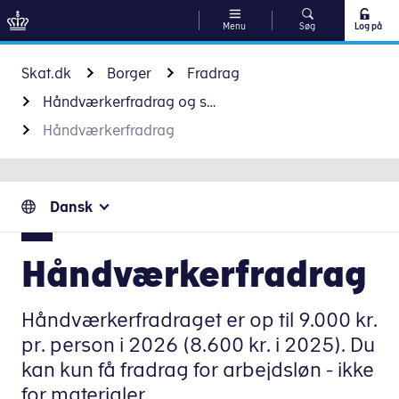
Menu
Søg
Log på
Gå til indhold
Skat.dk
Borger
Fradrag
Håndværkerfradrag og servicefradrag
Håndværkerfradrag
Dansk
Håndværkerfradrag
Håndværkerfradraget er op til 9.000 kr.
pr. person i 2026 (8.600 kr. i 2025). Du
kan kun få fradrag for arbejdsløn - ikke
for materialer.