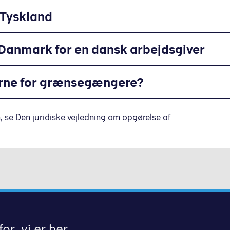
 Tyskland
i Danmark for en dansk arbejdsgiver
lerne for grænsegængere?
s mellem Danmark og Tyskland
, se
Den juridiske vejledning om opgørelse af
or, vi er her.