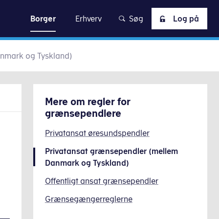
skat
Borger
Erhverv
Søg
Log på
anmark og Tyskland)
Mere om
regler for
grænsependlere
Privatansat øresundspendler
Privatansat grænsependler (mellem
Danmark og Tyskland)
Offentligt ansat grænsependler
Grænsegængerreglerne