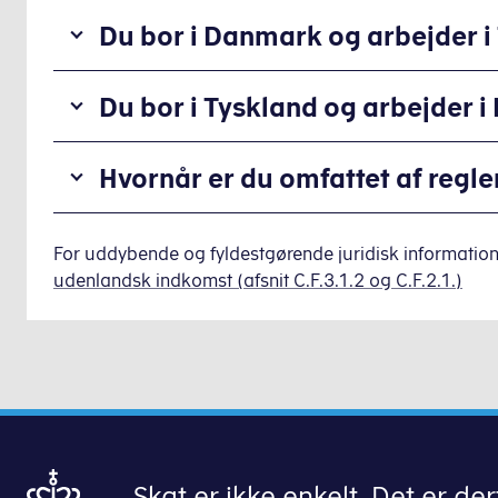
Du bor i Danmark og arbejder i
Når
Du bor i Tyskland og arbejder 
du
bor
Har
i
Hvornår er du omfattet af reg
du
Danmark
haft
og
Hvis beskatningen af din løn fordele
hjemmearbejdsdage,
har
For uddybende og fyldestgørende juridisk information
For
skal
indtægter
udenlandsk indkomst (afsnit C.F.3.1.2 og C.F.2.1.)
at
du
fra
kunne
kontakte
udlandet,
bruge
skattemyndighederne
skal
grænsegængerreglerne
i
du
skal
dit
selv
mindst
bopælsland
sørge
75
for
for
procent
at
at
Skat er ikke enkelt. Det er derf
af