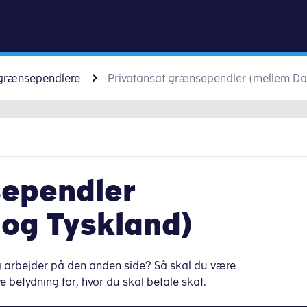
Gå til indhold
 grænsependlere
Privatansat grænsependler (mellem D
sependler
og Tyskland)
 arbejder på den anden side? Så skal du være
etydning for, hvor du skal betale skat.