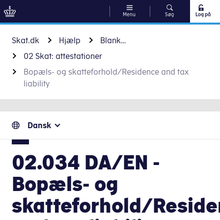
Menu
Søg
Log på
Gå til indhold
Skat.dk
Hjælp
Blanketter
02 Skat: attestationer
Bopæls- og skatteforhold/Residence and tax
liability
Dansk
02.034 DA/EN -
Bopæls- og
skatteforhold/Resid