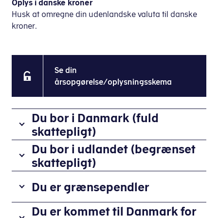
Oplys i danske kroner
Husk at omregne din udenlandske valuta til danske
kroner.
Se din
årsopgørelse/oplysningsskema
Du bor i Danmark (fuld
skattepligt)
Du
Du bor i udlandet (begrænset
er
skattepligt)
fuldt
Du
skattepligtig
Du er grænsependler
er
til
begrænset
Danmark,
Hvis
Du er kommet til Danmark for
skattepligtig
når