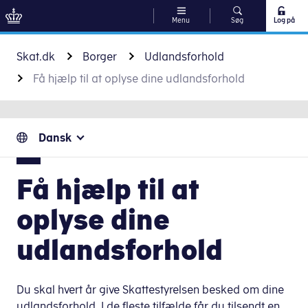
Menu
Søg
Log på
Gå til indhold
Skat.dk
Borger
Udlandsforhold
Få hjælp til at oplyse dine udlandsforhold
Dansk
Få hjælp til at
oplyse dine
udlandsforhold
Du skal hvert år give Skattestyrelsen besked om dine
udlandsforhold. I de fleste tilfælde får du tilsendt en