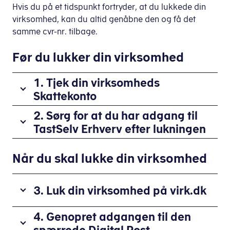
Hvis du på et tidspunkt fortryder, at du lukkede din
virksomhed, kan du altid genåbne den og få det
samme cvr-nr. tilbage.
Før du lukker din virksomhed
1. Tjek din virksomheds
Skattekonto
Før
2. Sørg for at du har adgang til
du
TastSelv Erhverv efter lukningen
lukker
Før
din
Når du skal lukke din virksomhed
du
virksomhed,
lukker
skal
din
du
3. Luk din virksomhed på virk.dk
virksomhed,
gå
skal
ind
Du
4. Genopret adgangen til den
du
på
er
spærrede Digital Post