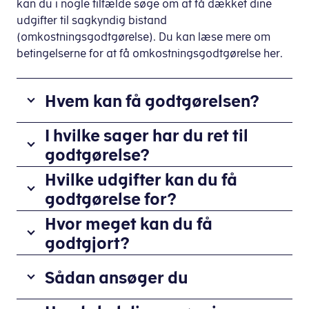
kan du i nogle tilfælde søge om at få dækket dine
udgifter til sagkyndig bistand
(omkostningsgodtgørelse). Du kan læse mere om
betingelserne for at få omkostningsgodtgørelse her.
Hvem kan få godtgørelsen?
Personer,
I hvilke sager har du ret til
virksomheder,
godtgørelse?
visse
Om
Hvilke udgifter kan du få
foreninger
du
godtgørelse for?
og
kan
institutioner,
Du
Hvor meget kan du få
få
dødsboer
kan
godtgjort?
omkostningsgodtgørelse
samt
søge
afhænger
selskaber
Du
om
Sådan ansøger du
af
og
kan
godtgørelse
den
fonde
få
af
enkelte
Du