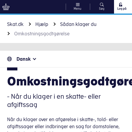
Menu
Søg
Log på
Gå til indhold
Skat.dk
Hjælp
Sådan klager du
Omkostningsgodtgørelse
Dansk
Omkostningsgodtgør
- Når du klager i en skatte- eller
afgiftssag
Når du klager over en afgørelse i skatte-, told- eller
afgiftssager eller indbringer en sag for domstolene,