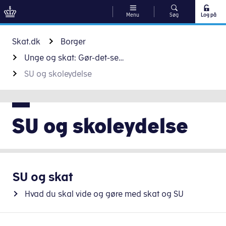
Menu
Søg
Log på
Gå til indhold
Skat.dk
Borger
Unge og skat: Gør-det-selv-guide til din skat
SU og skoleydelse
SU og skoleydelse
SU og skat
Hvad du skal vide og gøre med skat og SU