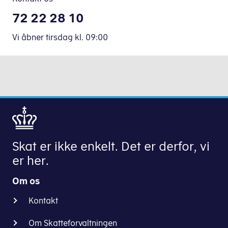
typiske
Afgiften
bestanddele
72 22 28 10
er
som
bestemt
Vi åbner tirsdag
kl.
09:00
chokolade,
af,
nødder,
hvor
bær
meget
mv.
sukker,
der
Fremstiller
er
du
tilsat
konsum-
varen.
is
Du
Skat er ikke enkelt. Det er derfor, vi
erhvervsmæssigt
finder
er her.
og
afgiftssatserne
bruger
for
Om os
ingredienser,
chokolade,
som
Kontakt
sukkervarer
du
m.m.
har
Om Skatteforvaltningen
på