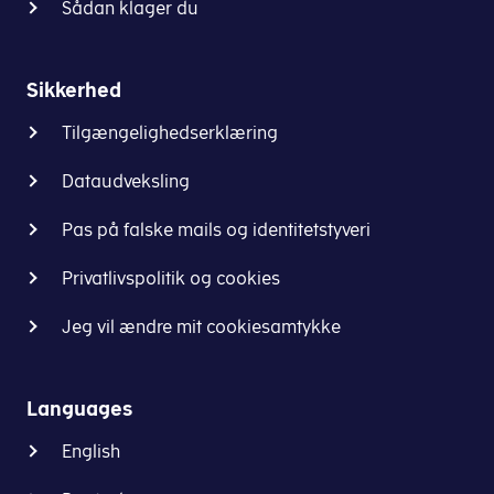
kan
Sådan klager du
dog,
du
at
ringe
du
til
Sikkerhed
har
os
en
Tilgængelighedserklæring
eller
bevilling.
søge
Læs
Dataudveksling
om
mere
et
Pas på falske mails og identitetstyveri
om
bindende
Godtgørelse
svar
.
Privatlivspolitik og cookies
eller
fradrag
Læs
Jeg vil ændre mit cookiesamtykke
for
uddybende
punktafgifter
.
og
fyldestgørende
Languages
Afgiften
juridisk
er
English
information
bestemt
om