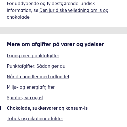
virk.dk
.
omfatter
For uddybende og fyldestgørende juridisk
række
både
information, se
Den juridiske vejledning om Is og
varer.
sukkerfrie
chokolade
For
og
eksempel
sukkerholdige
omfatter
konsum-
den:
Mere om
afgifter på varer og ydelser
is
og
chokolade og chokoladevarer
I gang med punktafgifter
konsum-
kakaomasse, -pulver, -smør og præparater af e
is-
Punktafgifter: Sådan gør du
lakridssaft og lakridsvarer
miks
marcipan og nougat
Når du handler med udlandet
(fx
konfekt
til
Miljø- og energiafgifter
bolsjer
fremstilling
skumvarer
Spiritus, vin og øl
af
tyggegummi
konsum-
kandiseret frugt, sukkade mv.
Chokolade, sukkervarer og konsum-is
is
Tobak og nikotinprodukter
i
Indfører
softicemaskiner).