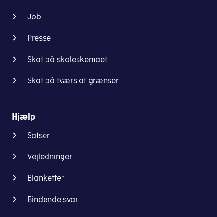
betalt
Skatte-
Job
chokoladeafgift
og
af,
Vækstministeriets
Presse
har
hjemmeside
du
(skm.dk)
.
Skat på skoleskemaet
mulighed
for
Er
Skat på tværs af grænser
at
du
få
i
chokoladeafgiften
tvivl,
Hjælp
godtgjort.
om
Alternativt
Satser
du
kan
skal
du
Vejledninger
betale
købe
dækningsafgift
Blanketter
varerne
på
afgiftsfrit.
dine
Bindende svar
Det
varer,
kræver