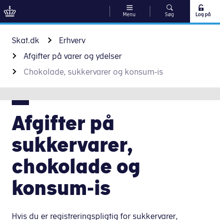
Menu
Søg
Log på
Gå til indhold
Skat.dk
Erhverv
Afgifter på varer og ydelser
Chokolade, sukkervarer og konsum-is
Afgifter på
sukkervarer,
chokolade og
konsum-is
Hvis du er registreringspligtig for sukkervarer,