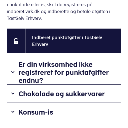
chokolade eller is, skal du registreres på
indberet.virk.dk og indberette og betale afgiften i
TastSelv Erhverv.
Indberet punktafgifter i TastSelv
Erhverv
Er din virksomhed ikke
registreret for punktafgifter
endnu?
Registrer
Chokolade og sukkervarer
din
virksomhed
Afgiften
for
Konsum-is
omfatter
punktafgifter
en
på
Afgiften
lang